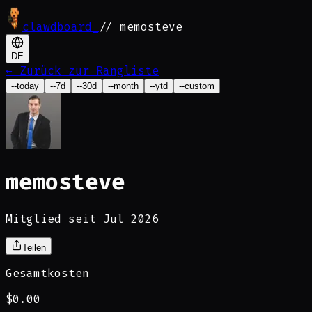
clawdboard
_
// memosteve
DE
←
Zurück zur Rangliste
--today
--7d
--30d
--month
--ytd
--custom
memosteve
Mitglied seit Jul 2026
Teilen
Gesamtkosten
$0.00