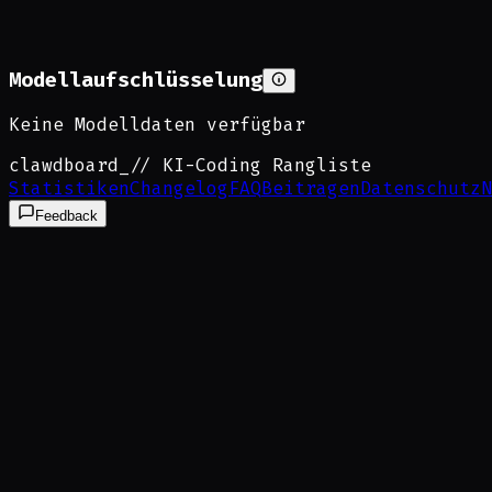
Modellaufschlüsselung
Keine Modelldaten verfügbar
clawdboard
_
// KI-Coding Rangliste
Statistiken
Changelog
FAQ
Beitragen
Datenschutz
N
Feedback