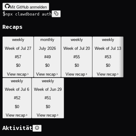
Mit GitHub anmelden
$
npx clawdboard auth
Recaps
weekly
monthly
weekly
weekly
Week of Jul 27
July 2026
Week of Jul 20
Week of Jul 13
#
57
#
49
#
55
#
53
$0
$0
$0
$0
View recap
View recap
View recap
View recap
weekly
weekly
Week of Jul 6
Week of Jun 29
#
52
#
51
$0
$0
View recap
View recap
Aktivität