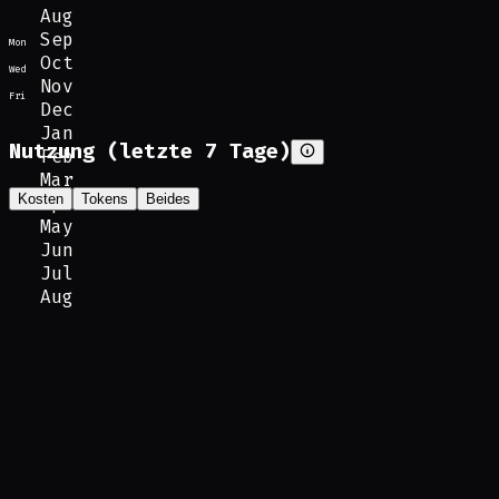
Aug
Sep
Mon
Oct
Wed
Nov
Fri
Dec
Jan
Nutzung (letzte 7 Tage)
Feb
Mar
Kosten
Tokens
Beides
Apr
May
Jun
Jul
Aug