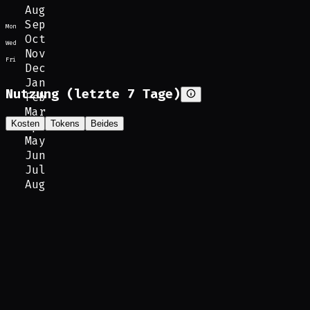
Aug
Sep
Mon
Oct
Wed
Nov
Fri
Dec
Jan
Nutzung (letzte 7 Tage)
Feb
Mar
Kosten
Tokens
Beides
Apr
May
Jun
Jul
Aug