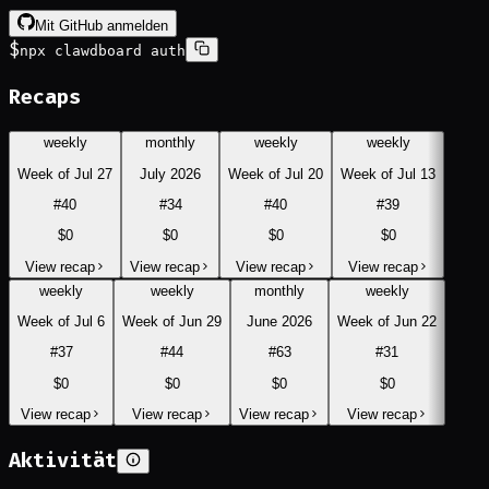
Mit GitHub anmelden
$
npx clawdboard auth
Recaps
weekly
monthly
weekly
weekly
Week of Jul 27
July 2026
Week of Jul 20
Week of Jul 13
#
40
#
34
#
40
#
39
$0
$0
$0
$0
View recap
View recap
View recap
View recap
weekly
weekly
monthly
weekly
Week of Jul 6
Week of Jun 29
June 2026
Week of Jun 22
#
37
#
44
#
63
#
31
$0
$0
$0
$0
View recap
View recap
View recap
View recap
Aktivität