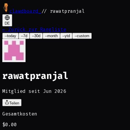
clawdboard
_
// rawatpranjal
DE
←
Zurück zur Rangliste
--today
--7d
--30d
--month
--ytd
--custom
rawatpranjal
Mitglied seit Jun 2026
Teilen
Gesamtkosten
$0.00