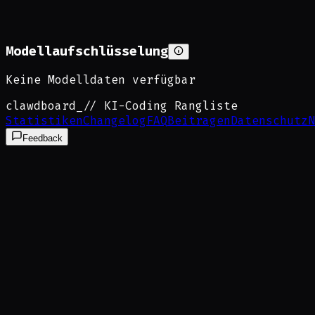
Modellaufschlüsselung
Keine Modelldaten verfügbar
clawdboard
_
// KI-Coding Rangliste
Statistiken
Changelog
FAQ
Beitragen
Datenschutz
N
Feedback