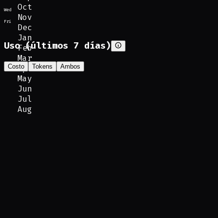
Oct
Wed
Nov
Fri
Dec
Jan
Uso (últimos 7 días)
Feb
Mar
Costo
Tokens
Ambos
Apr
May
Jun
Jul
Aug