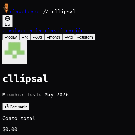
clawdboard
_
// cllipsal
ES
←
Volver a la clasificación
--today
--7d
--30d
--month
--ytd
--custom
cllipsal
Miembro desde May 2026
Compartir
Costo total
$0.00