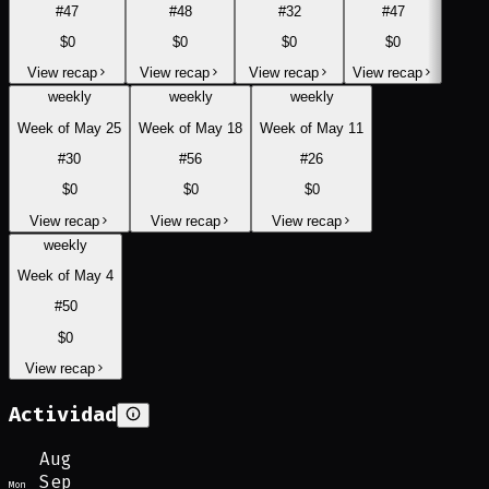
#
47
#
48
#
32
#
47
$0
$0
$0
$0
View recap
View recap
View recap
View recap
weekly
weekly
weekly
Week of May 25
Week of May 18
Week of May 11
#
30
#
56
#
26
$0
$0
$0
View recap
View recap
View recap
weekly
Week of May 4
#
50
$0
View recap
Actividad
Aug
Sep
Mon