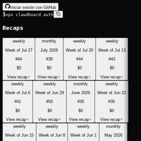
Iniciar sesión con GitHub
$
npx clawdboard auth
Recaps
weekly
monthly
weekly
weekly
Week of Jul 27
July 2026
Week of Jul 20
Week of Jul 13
#
44
#
38
#
44
#
43
$0
$0
$0
$0
View recap
View recap
View recap
View recap
weekly
weekly
monthly
weekly
Week of Jul 6
Week of Jun 29
June 2026
Week of Jun 22
#
41
#
50
#
30
#
35
$0
$0
$0
$0
View recap
View recap
View recap
View recap
weekly
weekly
weekly
monthly
Week of Jun 15
Week of Jun 8
Week of Jun 1
May 2026