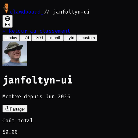
clawdboard
_
// janfoltyn-ui
FR
←
Retour au classement
--today
--7d
--30d
--month
--ytd
--custom
janfoltyn-ui
Membre depuis Jun 2026
Partager
Coût total
$0.00