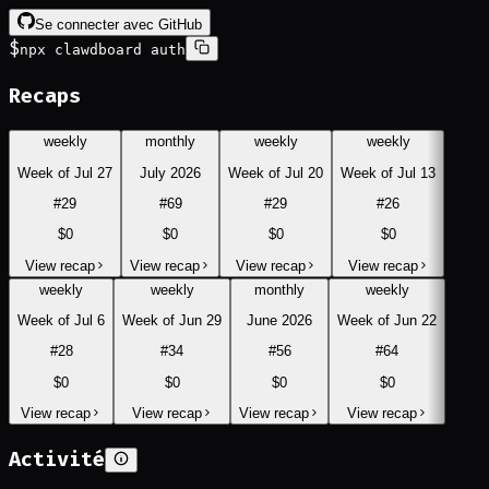
Se connecter avec GitHub
$
npx clawdboard auth
Recaps
weekly
monthly
weekly
weekly
Week of Jul 27
July 2026
Week of Jul 20
Week of Jul 13
#
29
#
69
#
29
#
26
$0
$0
$0
$0
View recap
View recap
View recap
View recap
weekly
weekly
monthly
weekly
Week of Jul 6
Week of Jun 29
June 2026
Week of Jun 22
#
28
#
34
#
56
#
64
$0
$0
$0
$0
View recap
View recap
View recap
View recap
Activité