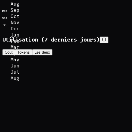
Aug
Sep
Mon
Oct
Wed
Nov
Fri
Dec
Jan
Utilisation (7 derniers jours)
Feb
Mar
Coût
Tokens
Les deux
Apr
May
Jun
Jul
Aug